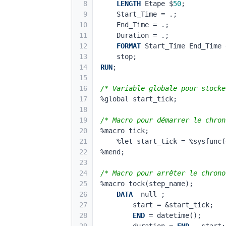
8
LENGTH
 Etape $
50
;
9
    Start_Time = .;
10
    End_Time = .;
11
    Duration = .;
12
FORMAT
 Start_Time End_Time 
13
    stop;
14
RUN
;
15
16
/* Variable globale pour stocke
17
%global start_tick;
18
19
/* Macro pour démarrer le chron
20
%macro tick;
21
    %let start_tick = %sysfun
22
%mend;
23
24
/* Macro pour arrêter le chrono
25
%macro tock(step_name);
26
DATA
 _null_;
27
        start = &start_tick;
28
END
 = datetime();