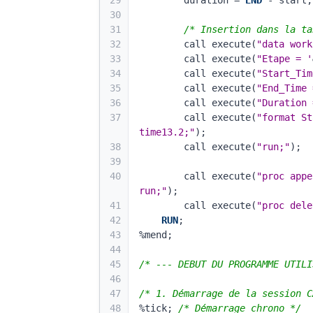
29
        duration = 
END
 - start;
30
31
/* Insertion dans la ta
32
        call execute(
"data work
33
        call execute(
"Etape = '
34
        call execute(
"Start_Tim
35
        call execute(
"End_Time 
36
        call execute(
"Duration 
37
        call execute(
"format St
time13.2;"
);
38
        call execute(
"run;"
);
39
40
        call execute(
"proc appe
run;"
);
41
        call execute(
"proc dele
42
RUN
;
43
%mend;
44
45
/* --- DEBUT DU PROGRAMME UTILI
46
47
/* 1. Démarrage de la session C
48
%tick; 
/* Démarrage chrono */