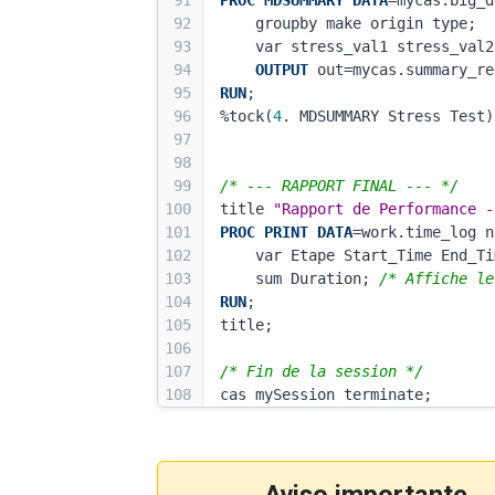
91
PROC MDSUMMARY
DATA
=mycas.big_d
92
    groupby make origin type; 
93
    var stress_val1 stress_va
94
OUTPUT
 out=mycas.summary_re
95
RUN
;
96
%tock(
4
. MDSUMMARY Stress Test)
97
98
99
/* --- RAPPORT FINAL --- */
100
title 
"Rapport de Performance -
101
PROC PRINT
DATA
=work.time_log n
102
    var Etape Start_Time End_
103
    sum Duration; 
/* Affiche le
104
RUN
;
105
title;
106
107
/* Fin de la session */
108
cas mySession terminate;