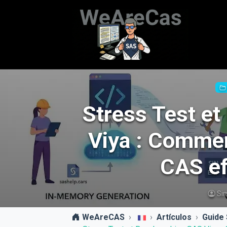
Stress Test e
Viya : Commen
CAS ef
Si
WeAreCAS
Artículos
Guide