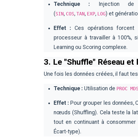
Technique :
Injection de f
(
,
,
,
,
) et générati
SIN
COS
TAN
EXP
LOG
Effet :
Ces opérations forcent l'
processeur à travailler à 100%, 
Learning ou Scoring complexe.
3. Le "Shuffle" Réseau et 
Une fois les données créées, il faut te
Technique :
Utilisation de
PROC MD
Effet :
Pour grouper les données, CA
nœuds (Shuffling). Cela teste la 
tout en continuant à consommer 
Écart-type).