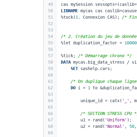
49
cas mySession sessopts=(caslib=
50
LIBNAME
 mycas cas caslib=casuse
51
%tock(
1
. Connexion CAS); 
/* Fin
52
53
54
/* 2. Création du jeu de donnée
55
%let duplication_factor = 
10000
56
57
%tick; 
/* Démarrage chrono */
58
DATA
 mycas.big_data_stress / si
59
SET
 sashelp.cars;
60
61
/* On duplique chaque ligne
62
DO
 i = 
1
 to &duplication_fa
63
64
        unique_id = catx(
'_'
, m
65
66
/* SECTION STRESS CPU *
67
        u1 = rand(
'Uniform'
);
68
        u2 = rand(
'Normal'
, 
50
,
69