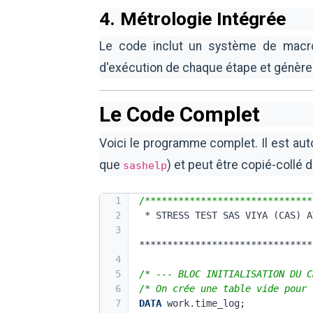
4. Métrologie Intégrée
Le code inclut un système de macr
d'exécution de chaque étape et génère 
Le Code Complet
Voici le programme complet. Il est au
que
) et peut être copié-collé
sashelp
1
/******************************
2
 * STRESS TEST SAS VIYA (CAS) 
3
*******************************
4
5
/* --- BLOC INITIALISATION DU C
6
/* On crée une table vide pour 
7
DATA
 work.time_log;