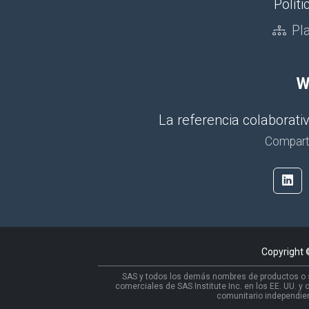
Políti
Pl
W
La referencia colaborat
Comparte
Copyright
SAS y todos los demás nombres de productos o s
comerciales de SAS Institute Inc. en los EE. UU. y 
comunitario independient