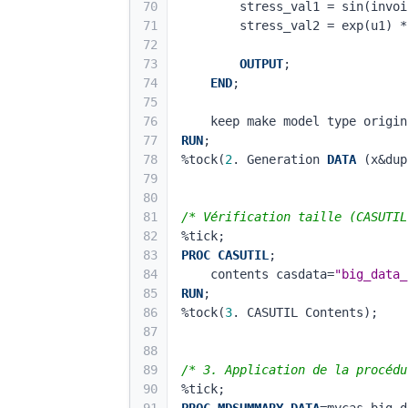
70
        stress_val1 = sin(
71
        stress_val2 = exp(
72
73
OUTPUT
;
74
END
;
75
76
    keep make model type ori
77
RUN
;
78
%tock(
2
. Generation 
DATA
 (x&dup
79
80
81
/* Vérification taille (CASUTIL
82
%tick;
83
PROC CASUTIL
;
84
    contents casdata=
"big_data_
85
RUN
;
86
%tock(
3
. CASUTIL Contents);
87
88
89
/* 3. Application de la procédu
90
%tick;