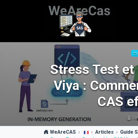
Stress Test e
Viya : Commen
CAS ef
Si
WeAreCAS
Articles
Guide S