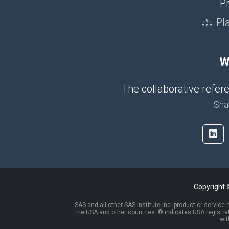
Pr
Pl
W
The collaborative refe
Sha
Copyright
SAS and all other SAS Institute Inc. product or service
the USA and other countries. ® indicates USA registra
wit