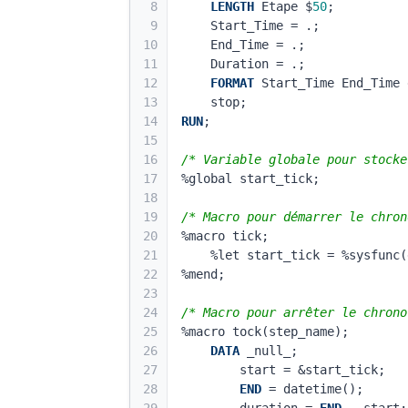
8
LENGTH
 Etape $
50
;
9
    Start_Time = .;
10
    End_Time = .;
11
    Duration = .;
12
FORMAT
 Start_Time End_Time 
13
    stop;
14
RUN
;
15
16
/* Variable globale pour stocke
17
%global start_tick;
18
19
/* Macro pour démarrer le chron
20
%macro tick;
21
    %let start_tick = %sysfun
22
%mend;
23
24
/* Macro pour arrêter le chrono
25
%macro tock(step_name);
26
DATA
 _null_;
27
        start = &start_tick;
28
END
 = datetime();