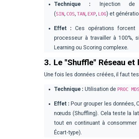
Technique :
Injection de f
(
,
,
,
,
) et générati
SIN
COS
TAN
EXP
LOG
Effet :
Ces opérations forcent l'
processeur à travailler à 100%, 
Learning ou Scoring complexe.
3. Le "Shuffle" Réseau et 
Une fois les données créées, il faut te
Technique :
Utilisation de
PROC MD
Effet :
Pour grouper les données, CA
nœuds (Shuffling). Cela teste la 
tout en continuant à consommer 
Écart-type).