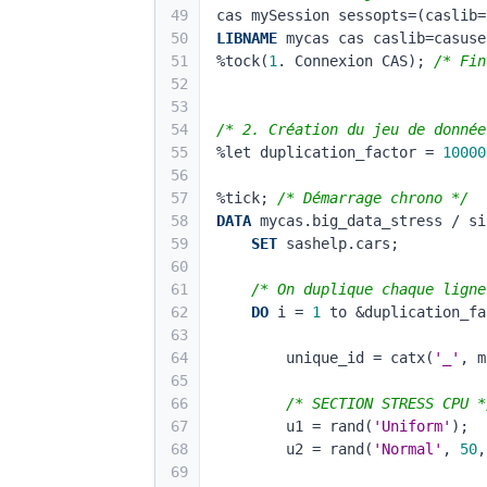
49
cas mySession sessopts=(caslib=
50
LIBNAME
 mycas cas caslib=casuse
51
%tock(
1
. Connexion CAS); 
/* Fin
52
53
54
/* 2. Création du jeu de donnée
55
%let duplication_factor = 
10000
56
57
%tick; 
/* Démarrage chrono */
58
DATA
 mycas.big_data_stress / si
59
SET
 sashelp.cars;
60
61
/* On duplique chaque ligne
62
DO
 i = 
1
 to &duplication_fa
63
64
        unique_id = catx(
'_'
, m
65
66
/* SECTION STRESS CPU *
67
        u1 = rand(
'Uniform'
);
68
        u2 = rand(
'Normal'
, 
50
,
69