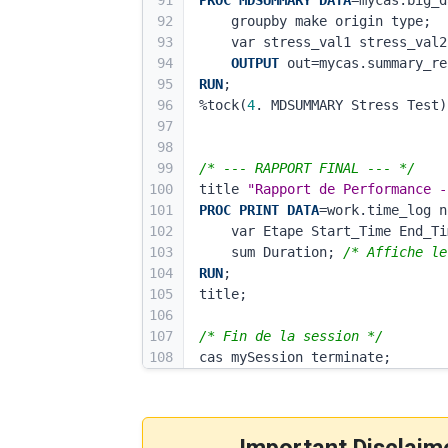
91
PROC MDSUMMARY
DATA
=mycas.big_d
92
    groupby make origin type; 
93
    var stress_val1 stress_va
94
OUTPUT
 out=mycas.summary_re
95
RUN
;
96
%tock(
4
. MDSUMMARY Stress Test)
97
98
99
/* --- RAPPORT FINAL --- */
100
title 
"Rapport de Performance -
101
PROC PRINT
DATA
=work.time_log n
102
    var Etape Start_Time End_
103
    sum Duration; 
/* Affiche le
104
RUN
;
105
title;
106
107
/* Fin de la session */
108
cas mySession terminate;