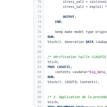
70
        stress_val1 = sin(
71
        stress_val2 = exp(
72
73
OUTPUT
;
74
END
;
75
76
    keep make model type ori
77
RUN
;
78
%tock(
2
. Generation 
DATA
 (x&dup
79
80
81
/* Vérification taille (CASUTIL
82
%tick;
83
PROC CASUTIL
;
84
    contents casdata=
"big_data_
85
RUN
;
86
%tock(
3
. CASUTIL Contents);
87
88
89
/* 3. Application de la procédu
90
%tick;