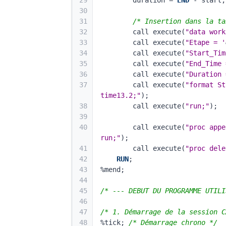
29
        duration = 
END
 - start;
30
31
/* Insertion dans la ta
32
        call execute(
"data work
33
        call execute(
"Etape = '
34
        call execute(
"Start_Tim
35
        call execute(
"End_Time 
36
        call execute(
"Duration 
37
        call execute(
"format St
time13.2;"
);
38
        call execute(
"run;"
);
39
40
        call execute(
"proc appe
run;"
);
41
        call execute(
"proc dele
42
RUN
;
43
%mend;
44
45
/* --- DEBUT DU PROGRAMME UTILI
46
47
/* 1. Démarrage de la session C
48
%tick; 
/* Démarrage chrono */