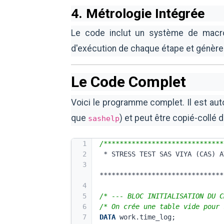
4. Métrologie Intégrée
Le code inclut un système de macr
d'exécution de chaque étape et génère 
Le Code Complet
Voici le programme complet. Il est au
que
) et peut être copié-collé
sashelp
1
/******************************
2
 * STRESS TEST SAS VIYA (CAS) 
3
*******************************
4
5
/* --- BLOC INITIALISATION DU C
6
/* On crée une table vide pour 
7
DATA
 work.time_log;