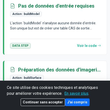
Pas de données d'entrée requises
Action :
buildModel
L'action `buildModel` n'analyse aucune donnée d'entrée.
Son unique but est de créer une table CAS de sortie...
Voir le code
DATA STEP
Préparation des données d'imagerie biomédicale
Action :
buildSurface
L'action `buildSurface` opère sur une table d'images
Ce site utilise des cookies techniques et analytiques
biomédicales 3D déjà chargée en mémoire dans CAS. Il n...
pour améliorer votre expérience.
En savoir plus
.
Continuer sans accepter
J'ai compris
Voir le code
DATA STEP