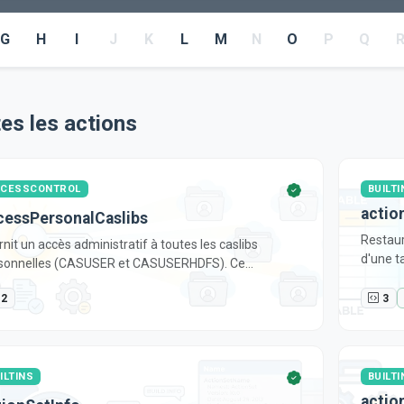
G
H
I
J
K
L
M
N
O
P
Q
es les actions
CCESSCONTROL
BUILTI
actio
cessPersonalCaslibs
Restaure
rnit un accès administratif à toutes les caslibs
d'une t
sonnelles (CASUSER et CASUSERHDFS). Ce...
2
3
ILTINS
BUILTI
actio