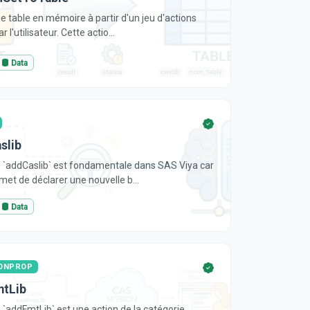
e table en mémoire à partir d'un jeu d'actions
r l'utilisateur. Cette actio...
Data
slib
n `addCaslib` est fondamentale dans SAS Viya car
rmet de déclarer une nouvelle b...
Data
ONPROP
tLib
n `addFmtLib` est une action de la catégorie