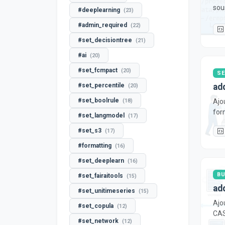
sous
#deeplearning
(23)
#admin_required
(22)
#set_decisiontree
(21)
#ai
(20)
#set_fcmpact
(20)
SE
ad
#set_percentile
(20)
#set_boolrule
Ajo
(18)
for
#set_langmodel
(17)
#set_s3
(17)
#formatting
(16)
#set_deeplearn
(16)
BU
#set_fairaitools
(15)
ad
#set_unitimeseries
(15)
Ajo
#set_copula
(12)
CAS
#set_network
(12)