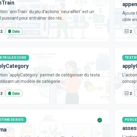
nTrain
appe
ction `annTrain` du jeu d'actions `neuralNet` est un
Ajoute l
l puissant pour entraîner des rés...
cible en
2
Data
2
XTRULESCORE
TEXTR
plyCategory
apply
ction `applyCategory` permet de catégoriser du texte
L'actio
tilisant un modèle de catégorie ...
concept
2
Data
2
ITIMESERIES
PERCE
asses
ima