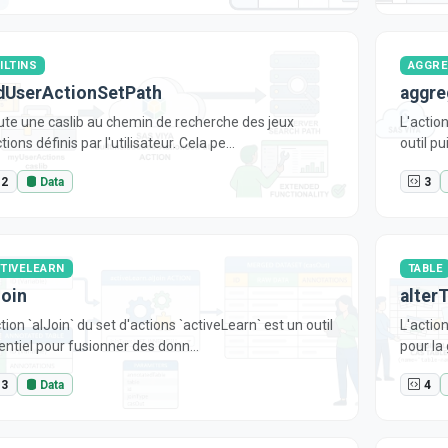
ILTINS
AGGRE
dUserActionSetPath
aggre
ute une caslib au chemin de recherche des jeux
L'actio
tions définis par l'utilisateur. Cela pe...
outil p
2
Data
3
TIVELEARN
TABLE
Join
alter
tion `alJoin` du set d'actions `activeLearn` est un outil
L'actio
entiel pour fusionner des donn...
pour la
3
Data
4