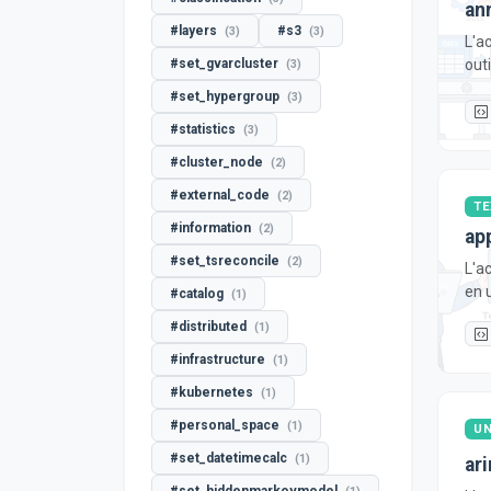
an
#layers
#s3
(3)
(3)
L'a
outi
#set_gvarcluster
(3)
#set_hypergroup
(3)
#statistics
(3)
#cluster_node
(2)
#external_code
(2)
TE
#information
(2)
ap
#set_tsreconcile
(2)
L'a
en u
#catalog
(1)
#distributed
(1)
#infrastructure
(1)
#kubernetes
(1)
#personal_space
(1)
UN
#set_datetimecalc
(1)
ar