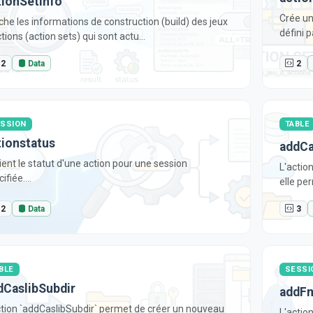
tionSetInfo
Crée un
iche les informations de construction (build) des jeux
défini pa
tions (action sets) qui sont actu...
2
Data
2
SSION
TABLE
tionstatus
addCa
ient le statut d'une action pour une session
L'actio
ifiée....
elle pe
2
Data
3
BLE
SESSI
dCaslibSubdir
addFm
ction `addCaslibSubdir` permet de créer un nouveau
L'actio