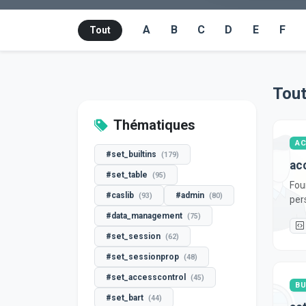
A
B
C
D
E
F
Tout
Tout
Thématiques
A
#set_builtins
(179)
ac
#set_table
(95)
Fou
#caslib
#admin
(93)
(80)
per
#data_management
(75)
#set_session
(62)
#set_sessionprop
(48)
#set_accesscontrol
(45)
BU
#set_bart
(44)