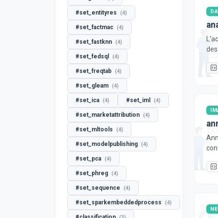
DA
#set_entityres
(4)
an
#set_factmac
(4)
L'a
#set_fastknn
(4)
des
#set_fedsql
(4)
#set_freqtab
(4)
#set_gleam
(4)
#set_ica
#set_iml
(4)
(4)
IM
#set_marketattribution
(4)
an
#set_mltools
(4)
Ann
#set_modelpublishing
(4)
con
#set_pca
(4)
#set_phreg
(4)
#set_sequence
(4)
#set_sparkembeddedprocess
(4)
NE
#classification
(3)