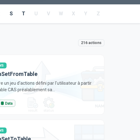
R
S
T
U
V
W
X
Y
Z
216 actions
NS
nSetFromTable
 un jeu d'actions défini par l'utilisateur à partir
able CAS préalablement sa...
Data
NS
nSetToTable