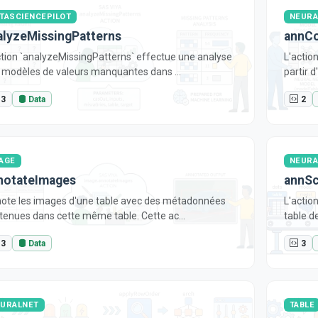
TASCIENCEPILOT
NEURA
alyzeMissingPatterns
annC
ction `analyzeMissingPatterns` effectue une analyse
L'actio
 modèles de valeurs manquantes dans ...
partir 
3
Data
2
AGE
NEURA
notateImages
annS
ote les images d'une table avec des métadonnées
L'actio
tenues dans cette même table. Cette ac...
table de
3
Data
3
URALNET
TABLE