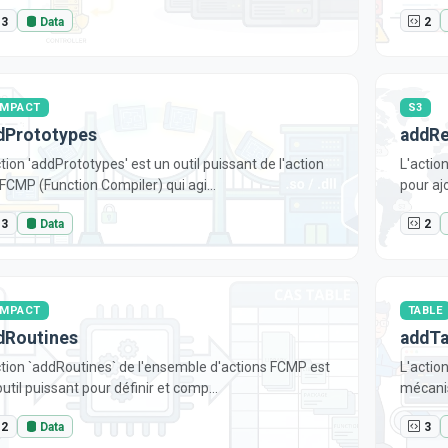
3
Data
2
CMPACT
S3
dPrototypes
addRe
tion 'addPrototypes' est un outil puissant de l'action
L'action
 FCMP (Function Compiler) qui agi...
pour aj
3
Data
2
CMPACT
TABLE
dRoutines
addTa
ction `addRoutines` de l'ensemble d'actions FCMP est
L'action
util puissant pour définir et comp...
mécanis
2
Data
3