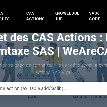
ES
CAS
KNOWLEDGE
SAS®
QUES
ACTIONS
HUB
CODE
t des CAS Actions : D
ntaxe SAS | WeAre
z notre base de connaissances et découvrez la syn
actions SAS Viya.