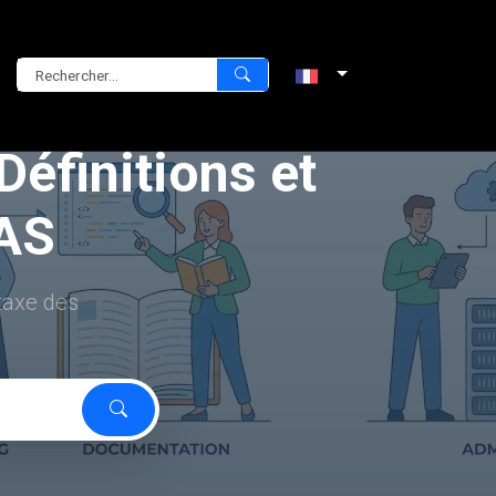
éfinitions et
CAS
taxe des