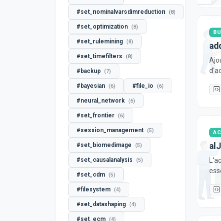
#set_nominalvarsdimreduction
(8)
#set_optimization
(8)
BU
#set_rulemining
(8)
ad
#set_timefilters
(8)
Ajo
d'ac
#backup
(7)
#bayesian
#file_io
(6)
(6)
#neural_network
(6)
#set_frontier
(6)
#session_management
(5)
AC
al
#set_biomedimage
(5)
L'ac
#set_causalanalysis
(5)
ess
#set_cdm
(5)
#filesystem
(4)
#set_datashaping
(4)
#set_ecm
(4)