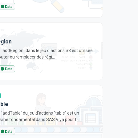
Data
gion
 `addRegion` dans le jeu d'actions S3 est utilisée
outer ou remplacer des régi...
Data
ble
 `addTable` du jeu d'actions `table` est un
me fondamental dans SAS Viya pour t...
Data