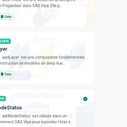
 Properties' dans SAS Viya. Elle p...
Data
EARN
yer
n `addLayer` est une composante fondamentale
onstruction de modèles de deep lear...
Data
ON
deStatus
n `addNodeStatus` est utilisée dans un
nement SAS Viya pour surveiller l'état d...