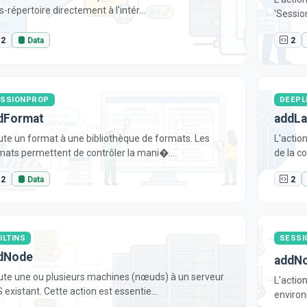
-répertoire directement à l'intér...
'Session
2
Data
2
SSIONPROP
DEEPL
dFormat
addLa
ute un format à une bibliothèque de formats. Les
L'actio
mats permettent de contrôler la mani�...
de la c
2
Data
2
ILTINS
SESSI
dNode
addNo
ute une ou plusieurs machines (nœuds) à un serveur
L'actio
 existant. Cette action est essentie...
environ