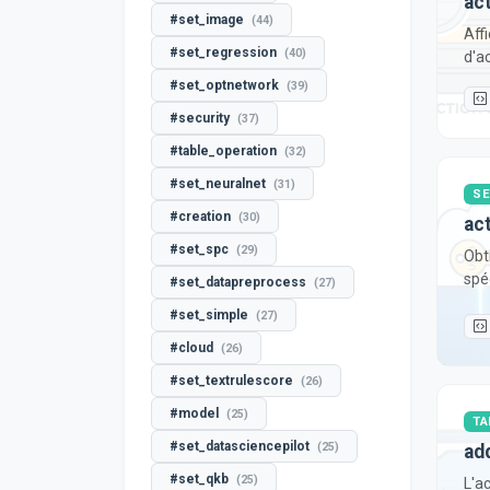
ac
#set_image
(44)
Aff
#set_regression
(40)
d'ac
#set_optnetwork
(39)
#security
(37)
#table_operation
(32)
#set_neuralnet
(31)
SE
#creation
(30)
ac
#set_spc
(29)
Obt
spéc
#set_datapreprocess
(27)
#set_simple
(27)
#cloud
(26)
#set_textrulescore
(26)
#model
(25)
TA
#set_datasciencepilot
(25)
ad
#set_qkb
(25)
L'a