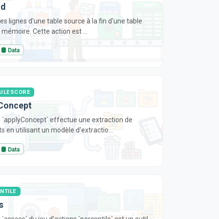
nd
es lignes d'une table source à la fin d'une table
 mémoire. Cette action est ...
Data
ULESCORE
Concept
n `applyConcept` effectue une extraction de
s en utilisant un modèle d'extractio...
Data
NTILE
s