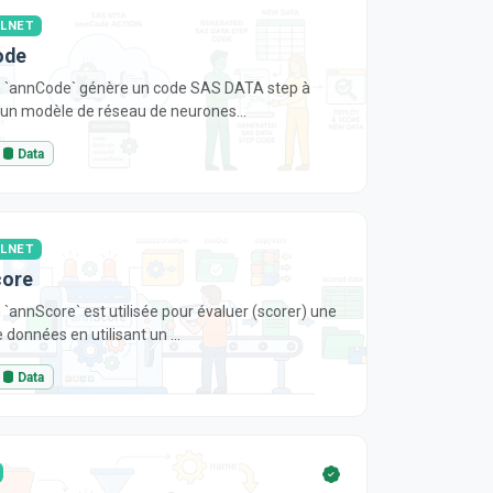
LNET
ode
n `annCode` génère un code SAS DATA step à
d'un modèle de réseau de neurones...
Data
LNET
core
n `annScore` est utilisée pour évaluer (scorer) une
 données en utilisant un ...
Data