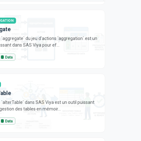
GATION
gate
n `aggregate` du jeu d'actions `aggregation` est un
uissant dans SAS Viya pour ef...
Data
Table
n `alterTable` dans SAS Viya est un outil puissant
 gestion des tables en mémoir...
Data